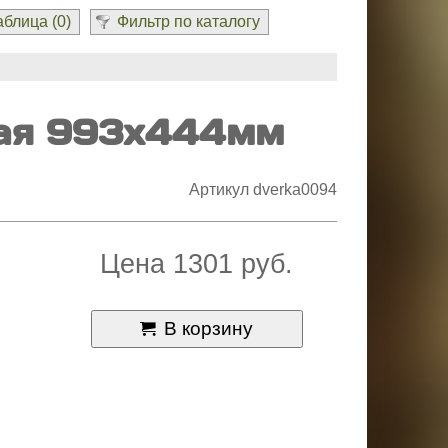
блица (
0
)
Фильтр по каталогу
ая 993x444мм
Артикул dverka0094
Цена 1301 руб.
В корзину