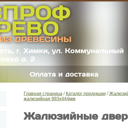
сть, г. Химки, ул. Коммунальный
оезд д. 2
Оплата и доставка
Главная страница
/
Каталог продукции
/
Жалюзий
жалюзийная 993x444мм
Жалюзийные двер