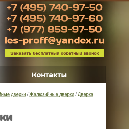
+7 (495) 740-97-50
+7 (495) 740-97-60
+7 (977) 859-97-50
les-proff@yandex.ru
Заказать бесплатный обратный звонок
Контакты
ные дверки
/
Жалюзийные дверки
/
Дверка
ки