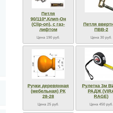
Петля
90/110*,Клип-Он
(Clip-on), с газ-
Петля вверт
лифтом
ПВВ-2
Цена 190 руб.
Цена 30 руб.
Ручки деревянная
Рулетка 3м В
(мебельная) РК
РАДЖ (VIR
28-28
RAGE)
Цена 25 руб.
Цена 450 руб.