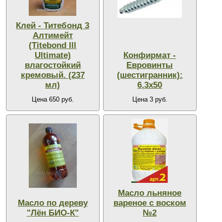
Клей - Титебонд 3
Алтимейт
(Titebond lll
Ultimate)
Конфирмат -
влагостойкий
Евровинты
кремовый. (237
(шестигранник):
мл)
6,3х50
Цена 650 руб.
Цена 3 руб.
Масло льняное
Масло по дереву
вареное с воском
"Лён БИО-К"
№2