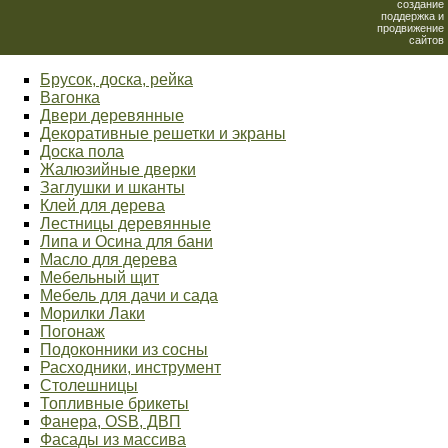
создание
поддержка и
продвижение
сайтов
Брусок, доска, рейка
Вагонка
Двери деревянные
Декоративные решетки и экраны
Доска пола
Жалюзийные дверки
Заглушки и шканты
Клей для дерева
Лестницы деревянные
Липа и Осина для бани
Масло для дерева
Мебельный щит
Мебель для дачи и сада
Морилки Лаки
Погонаж
Подоконники из сосны
Расходники, инструмент
Столешницы
Топливные брикеты
Фанера, OSB, ДВП
Фасады из массива