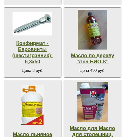
Конфирмат -
Евровинты
(шестигранник):
Масло по дереву
6,3х50
"Лён БИО-К"
Цена 3 руб.
Цена 490 руб.
Масло для Масло
Масло льняное
для столешниц.