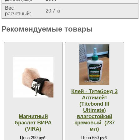
Вес
20.7 кг
расчетный:
Рекомендуемые товары
Клей - Титебонд 3
Алтимейт
(Titebond lll
Ultimate)
Магнитный
влагостойкий
браслет ВИРА
кремовый. (237
(VIRA)
мл)
Цена 290 руб.
Цена 650 руб.