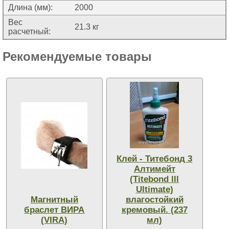
Длина (мм):
2000
Вес
21.3 кг
расчетный:
Рекомендуемые товары
Клей - Титебонд 3
Алтимейт
(Titebond lll
Ultimate)
Магнитный
влагостойкий
браслет ВИРА
кремовый. (237
(VIRA)
мл)