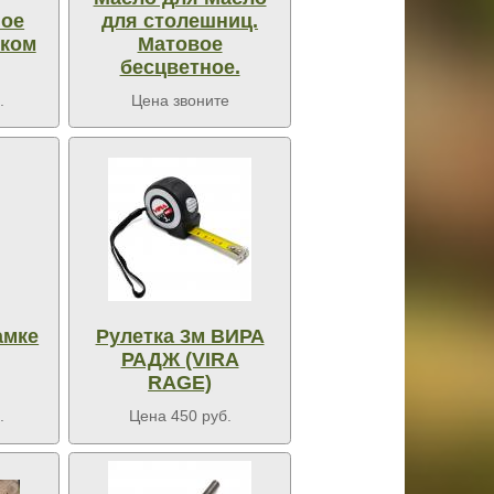
ное
для столешниц.
ском
Матовое
бесцветное.
.
Цена звоните
амке
Рулетка 3м ВИРА
РАДЖ (VIRA
RAGE)
.
Цена 450 руб.