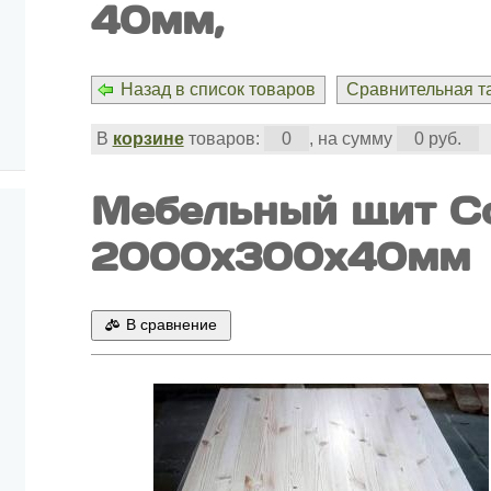
40мм,
Назад в список товаров
Сравнительная та
В
корзине
товаров:
0
, на сумму
0 руб.
Мебельный щит С
2000x300x40мм
В сравнение