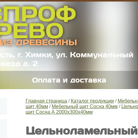
сть, г. Химки, ул. Коммунальный
оезд д. 2
Оплата и доставка
Главная страница
/
Каталог продукции
/
Мебельн
щит 40мм
/
Мебельный щит Сосна 40мм
/
Цельно
щит Сосна А 2000x300x40мм
Цельноламельный