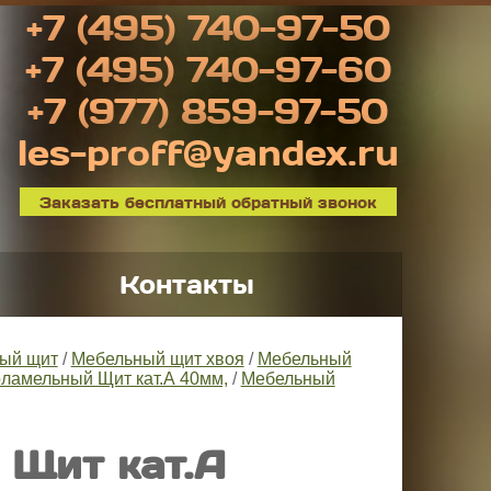
+7 (495) 740-97-50
+7 (495) 740-97-60
+7 (977) 859-97-50
les-proff@yandex.ru
Заказать бесплатный обратный звонок
Контакты
ый щит
/
Мебельный щит хвоя
/
Мебельный
ламельный Щит кат.А 40мм,
/
Мебельный
 Щит кат.А