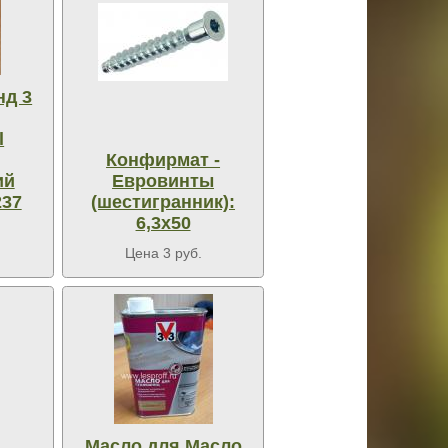
нд 3
l
Конфирмат -
ий
Евровинты
237
(шестигранник):
6,3х50
Цена 3 руб.
Масло для Масло