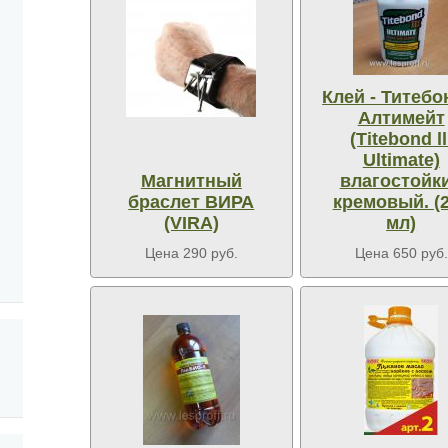
Клей - Титебо
Алтимейт
(Titebond ll
Ultimate)
Магнитный
влагостойк
браслет ВИРА
кремовый. (
(VIRA)
мл)
Цена 290 руб.
Цена 650 руб.