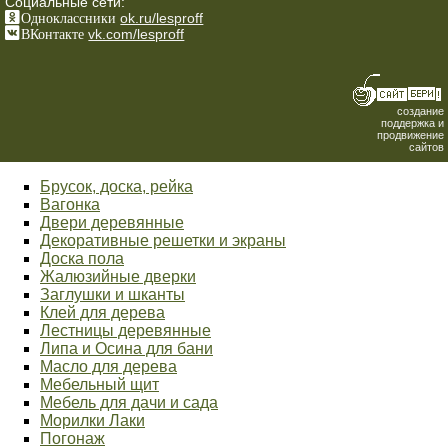
Социальные сети:
Одноклассники
ok.ru/lesproff
ВКонтакте
vk.com/lesproff
создание
поддержка и
продвижение
сайтов
Брусок, доска, рейка
Вагонка
Двери деревянные
Декоративные решетки и экраны
Доска пола
Жалюзийные дверки
Заглушки и шканты
Клей для дерева
Лестницы деревянные
Липа и Осина для бани
Масло для дерева
Мебельный щит
Мебель для дачи и сада
Морилки Лаки
Погонаж