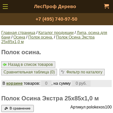
ЛесПроф Дерево
+7 (495) 740-97-50
Главная страница
/
Каталог продукции
/
Липа, осина для
бани
/
Осина
/
Полок осина.
/
Полок Осина Экстра
25х85х1,0 м
Полок осина.
Назад в список товаров
Сравнительная таблица (
0
)
Фильтр по каталогу
В
корзине
товаров:
0
, на сумму
0 руб.
Полок Осина Экстра 25х85х1,0 м
Артикул polokexos100
В сравнение