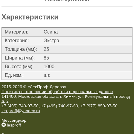
Характеристики
Материал:
Осина
Категория:
Экстра
Толщина (мм):
25
Ширина (мм):
85
Высота (мм):
1000
Ед. изм.:
шт.
2015-2026 © «ЛесПроф Дерево»
Политика в отношении обработки персональных данных
141400, Московская область, г. Химки, ул. Коммунальный проезд
д. 2
+7 (495) 740-97-50
,
+7 (495) 740-97-60
,
+7 (977) 859-97-50
les-proff@yandex.ru
Мессенджер:
lesproff