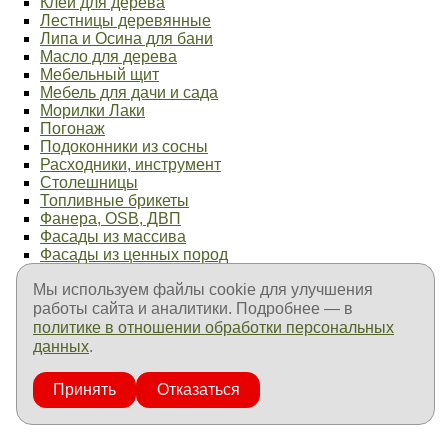
Клей для дерева
Лестницы деревянные
Липа и Осина для бани
Масло для дерева
Мебельный щит
Мебель для дачи и сада
Морилки Лаки
Погонаж
Подоконники из сосны
Расходники, инструмент
Столешницы
Топливные брикеты
Фанера, OSB, ДВП
Фасады из массива
Фасады из ценных пород
Фурнитура мебельная
Мы используем файлы cookie для улучшения
Элементы лестниц
работы сайта и аналитики. Подробнее — в
Продукция ТехноНиколь
Продукция Пенетрон
политике в отношении обработки персональных
Продукция Goodhim
данных
.
Продукция Fachman
Продукция Изолон
Принять
Отказаться
Оплата и доставка
Контакты