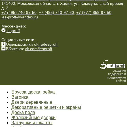
141400, Московская область, г. Химки, ул. Коммунальный проезд
д. 2
+7 (495) 740-97-50
,
+7 (495) 740-97-60
,
+7 (977) 859-97-50
les-proff@yandex.ru
Мессенджер:
lesproff
Социальные сети:
Одноклассники
ok.ru/lesproff
ВКонтакте
vk.com/lesproff
создание
поддержка и
продвижение
сайтов
Брусок, доска, рейка
Вагонка
Двери деревянные
Декоративные решетки и экраны
Доска пола
Жалюзийные дверки
Заглушки и шканты