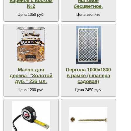
вареное с воском
Матовое
№2
бесцветное.
Цена 1050 руб.
Цена звоните
Масло для
Пергола 1000х1800
дерева. "Золотой
в рамке (шпалера
дуб." 236 мл.
садовая)
Цена 1200 руб.
Цена 2450 руб.