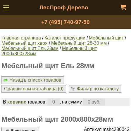
ЛесПроф Дерево
+7 (495) 740-97-50
Главная страница
/
Каталог продукции
/
Мебельный щит
/
Мебельный щит хвоя
/
Мебельный щит 28-30 мм
/
Мебельный щит Ель 28мм
/
Мебельный щит
2000x800х28мм
Мебельный щит Ель 28мм
Назад в список товаров
Сравнительная таблица (
0
)
Фильтр по каталогу
В
корзине
товаров:
0
, на сумму
0 руб.
Мебельный щит 2000x800х28мм
Артикул mshc280042
В сравнение