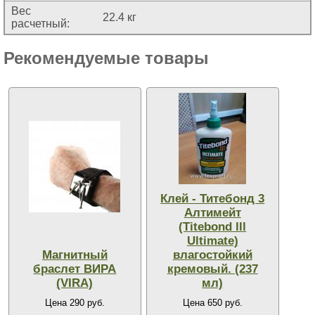
Вес
22.4 кг
расчетный:
Рекомендуемые товары
Клей - Титебонд 3
Алтимейт
(Titebond lll
Ultimate)
Магнитный
влагостойкий
браслет ВИРА
кремовый. (237
(VIRA)
мл)
Цена 290 руб.
Цена 650 руб.