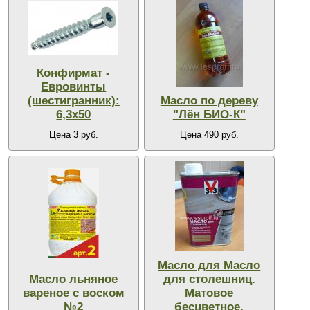
Конфирмат -
Евровинты
(шестигранник):
Масло по дереву
6,3х50
"Лён БИО-К"
Цена 3 руб.
Цена 490 руб.
Масло для Масло
Масло льняное
для столешниц.
вареное с воском
Матовое
№2
бесцветное.