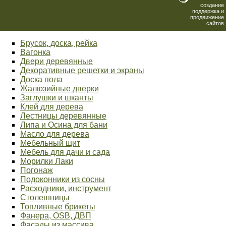
создание
поддержка и
продвижение
сайтов
Брусок, доска, рейка
Вагонка
Двери деревянные
Декоративные решетки и экраны
Доска пола
Жалюзийные дверки
Заглушки и шканты
Клей для дерева
Лестницы деревянные
Липа и Осина для бани
Масло для дерева
Мебельный щит
Мебель для дачи и сада
Морилки Лаки
Погонаж
Подоконники из сосны
Расходники, инструмент
Столешницы
Топливные брикеты
Фанера, OSB, ДВП
Фасады из массива