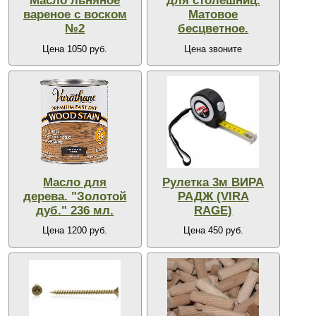
Масло льняное
для столешниц.
вареное с воском
Матовое
№2
бесцветное.
Цена 1050 руб.
Цена звоните
Масло для
Рулетка 3м ВИРА
дерева. "Золотой
РАДЖ (VIRA
дуб." 236 мл.
RAGE)
Цена 1200 руб.
Цена 450 руб.