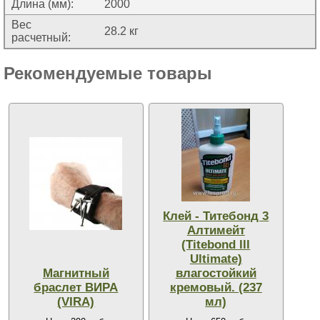
Длина (мм):
2000
Вес
28.2 кг
расчетный:
Рекомендуемые товары
Клей - Титебонд 3
Алтимейт
(Titebond lll
Ultimate)
Магнитный
влагостойкий
браслет ВИРА
кремовый. (237
(VIRA)
мл)