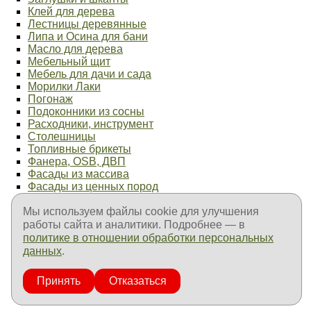
Клей для дерева
Лестницы деревянные
Липа и Осина для бани
Масло для дерева
Мебельный щит
Мебель для дачи и сада
Морилки Лаки
Погонаж
Подоконники из сосны
Расходники, инструмент
Столешницы
Топливные брикеты
Фанера, OSB, ДВП
Фасады из массива
Фасады из ценных пород
Фурнитура мебельная
Элементы лестниц
Мы используем файлы cookie для улучшения
Продукция ТехноНиколь
работы сайта и аналитики. Подробнее — в
Продукция Пенетрон
политике в отношении обработки персональных
Продукция Goodhim
данных
.
Продукция Fachman
Продукция Изолон
Принять
Отказаться
Оплата и доставка
Контакты