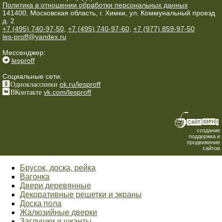
Политика в отношении обработки персональных данных
141400, Московская область, г. Химки, ул. Коммунальный проезд
д. 2
+7 (495) 740-97-50
,
+7 (495) 740-97-60
,
+7 (977) 859-97-50
les-proff@yandex.ru
Мессенджер:
lesproff
Социальные сети:
Одноклассники
ok.ru/lesproff
ВКонтакте
vk.com/lesproff
создание
поддержка и
продвижение
сайтов
Брусок, доска, рейка
Вагонка
Двери деревянные
Декоративные решетки и экраны
Доска пола
Жалюзийные дверки
Заглушки и шканты