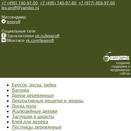
+7 (495) 740-97-50
,
+7 (495) 740-97-60
,
+7 (977) 859-97-50
les-proff@yandex.ru
Мессенджер:
lesproff
Социальные сети:
Одноклассники
ok.ru/lesproff
ВКонтакте
vk.com/lesproff
создание
поддержка и
продвижение
сайтов
Брусок, доска, рейка
Вагонка
Двери деревянные
Декоративные решетки и экраны
Доска пола
Жалюзийные дверки
Заглушки и шканты
Клей для дерева
Лестницы деревянные