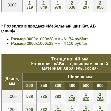
1
1
1
2
3
3
3000
319
649
978
638
297
956
* Появился в продаже «Мебельный щит Кат. АВ
(хвоя)»
Размер 3000х1000х28 мм - 6 174 руб/шт
Размер 2000х1000х28 мм - 4 116 руб/шт
Толщина: 40 мм
Категория: «
АВ
» — цельноламельный
Материал: Хвоя (ель, сосна)
Ширина, мм
Длина,
мм
200
250
300
400
500
600
1
1
1
1000
588
735
882
176
470
764
1
1
1
2
1200
706
882