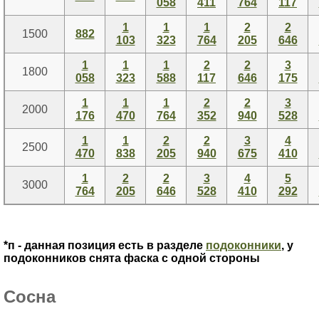
058
411
764
117
1
1
1
2
2
1500
882
103
323
764
205
646
1
1
1
2
2
3
1800
058
323
588
117
646
175
1
1
1
2
2
3
2000
176
470
764
352
940
528
1
1
2
2
3
4
2500
470
838
205
940
675
410
1
2
2
3
4
5
3000
764
205
646
528
410
292
*п - данная позиция есть в разделе
подоконники
, у
подоконников снята фаска с одной стороны
Сосна