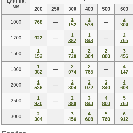
Длинна,
мм
200
250
300
400
500
600
1
1
2
1000
768
—
—
152
536
304
1
1
2
1200
922
—
—
382
843
765
1
1
2
2
3
1500
—
152
728
304
880
456
1
2
2
4
1800
—
—
382
074
765
147
1
2
3
3
4
2000
—
536
304
072
840
608
1
2
3
4
5
2500
—
920
880
840
800
760
2
3
4
5
6
3000
—
304
456
608
760
912