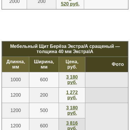
2000
200
520 руб.
Мебельный Щит Берёза Экстра/А сращеный —
толщина 40 мм Экстра\А
Длинна,
Ширина,
Цена,
Фото
мм
мм
руб.
3 180
1000
600
руб.
1 272
1200
200
руб.
3 180
1200
500
руб.
3 816
1200
600
руб.