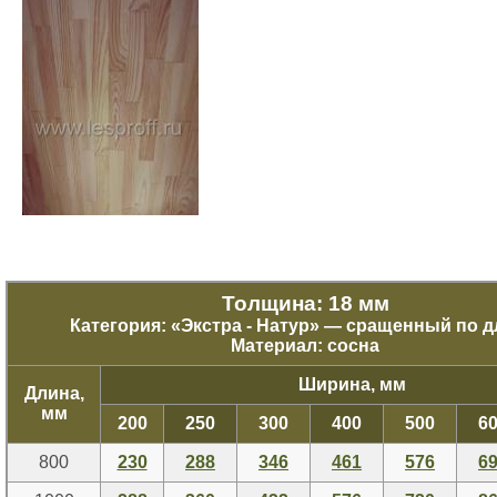
Толщина: 18 мм
Категория: «
Экстра - Натур
» — сращенный по д
Материал: сосна
Ширина, мм
Длина,
мм
200
250
300
400
500
6
800
230
288
346
461
576
6