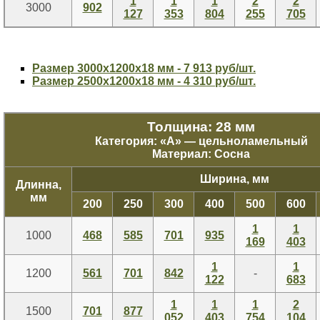
1
1
1
2
2
3000
902
127
353
804
255
705
Размер 3000х1200х18 мм - 7 913 руб/шт.
Размер 2500х1200х18 мм - 4 310 руб/шт.
Толщина: 28 мм
Категория: «
А
» — цельноламельный
Материал: Сосна
Ширина, мм
Длинна,
мм
200
250
300
400
500
600
1
1
1000
468
585
701
935
169
403
1
1
1200
561
701
842
-
122
683
1
1
1
2
1500
701
877
052
403
754
104