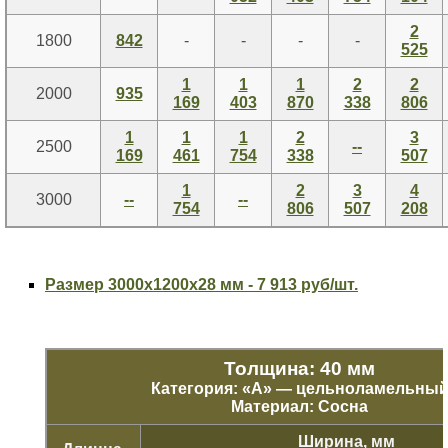
2
1800
842
-
-
-
-
525
1
1
1
2
2
2000
935
169
403
870
338
806
1
1
1
2
3
2500
--
169
461
754
338
507
1
2
3
4
3000
--
--
754
806
507
208
Размер 3000х1200х28 мм - 7 913 руб/шт.
Толщина: 40 мм
Категория: «
А
» — цельноламельны
Материал: Сосна
Ширина, мм