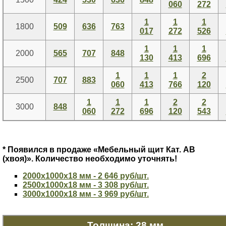
060
272
1
1
1
1800
509
636
763
017
272
526
1
1
1
2000
565
707
848
130
413
696
1
1
1
2
2500
707
883
060
413
766
120
1
1
1
2
2
3000
848
060
272
696
120
543
* Появился в продаже «Мебельный щит Кат. АВ
(хвоя)». Количество необходимо уточнять!
2000х1000х18 мм - 2 646 руб/шт.
2500х1000х18 мм - 3 308 руб/шт.
3000х1000х18 мм - 3 969 руб/шт.
Толщина: 28 мм