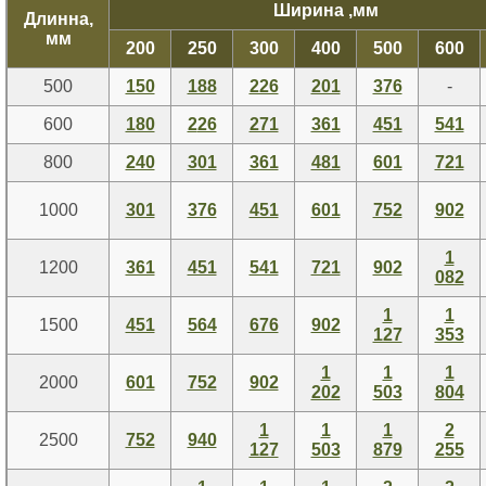
Ширина ,мм
Длинна,
мм
200
250
300
400
500
600
500
150
188
226
201
376
-
600
180
2
26
271
361
451
541
800
240
301
361
481
601
721
1000
301
376
451
601
752
902
1
1200
361
451
541
721
902
082
1
1
1500
451
564
676
902
127
353
1
1
1
2000
601
752
902
202
503
804
1
1
1
2
2500
752
940
127
503
879
255