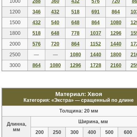
1000
288
360
432
576
720
8
1200
346
432
518
691
864
10
1500
432
540
648
864
1080
12
1800
518
648
778
1037
1296
15
2000
576
720
864
1152
1440
17
2500
—
—
1080
1440
1800
21
3000
864
1080
1296
1728
2160
25
Материал: Хвоя
Категория: «
Экстра
» — сращенный по длине
Толщина: 20 мм
Ширина, мм
Длинна,
мм
200
250
300
400
500
600