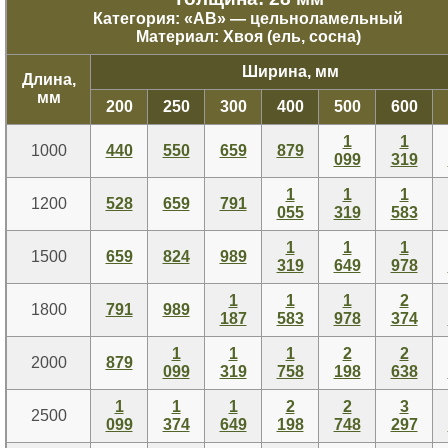
Категория: «
АВ
» — цельноламельный
Материал: Хвоя (ель, сосна)
Ширина, мм
Длина,
мм
200
250
300
400
500
600
1
1
1000
440
550
659
879
099
319
1
1
1
1200
528
659
791
055
319
583
1
1
1
1500
659
824
989
319
649
978
1
1
1
2
1800
791
989
187
583
978
374
1
1
1
2
2
2000
879
099
319
758
198
638
1
1
1
2
2
3
2500
099
374
649
198
748
297