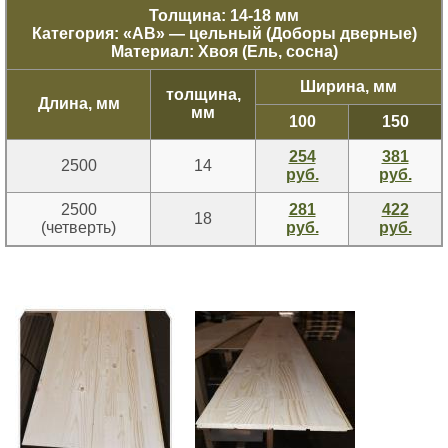
Толщина: 14-18 мм
Категория: «
АВ
» — цельный (Доборы дверные)
Материал: Хвоя (Ель, сосна)
Ширина, мм
толщина,
Длина, мм
мм
100
150
254
381
2500
14
руб.
руб.
2500
281
422
18
(четверть)
руб.
руб.