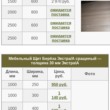
1500
600
2 970 руб.
ожидается
2000
800
поставка
ожидается
2500
600
поставка
ожидается
2500
800
поставка
Мебельный Щит Берёза Экстра/А сращеный —
толщина 30 мм Экстра\А
Длина,
Ширина,
Цена,
Фото
мм
мм
руб.
1000
250
950 руб.
1
1000
300
140 руб.
1
1000
400