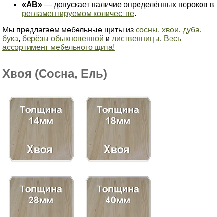
«АВ»
— допускает наличие определённых пороков в
регламентируемом количестве
.
Мы предлагаем мебельные щиты из
сосны,
хвои
,
дуба
,
бука
,
берёзы обыкновенной
и
лиственницы
.
Весь
ассортимент мебельного щита!
Хвоя (Сосна, Ель)