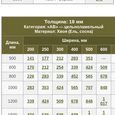
Толщина: 18 мм
Категория: «
АВ
» — цельноламельный
Материал: Хвоя (Ель, сосна)
Ширина, мм
Длина,
мм
200
250
300
400
500
600
500
141
177
212
283
353
—
600
170
212
254
339
424
509
800
226
283
339
452
565
678
1000
283
353
424
565
707
848
1
1200
339
424
509
678
848
017
1
1
1500
424
530
636
848