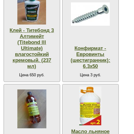
Клей - Титебонд 3
Алтимейт
(Titebond lll
Ultimate)
Конфирмат -
влагостойкий
Евровинты
кремовый. (237
(шестигранник):
мл)
6,3х50
Цена 650 руб.
Цена 3 руб.
Масло льняное