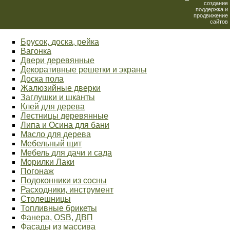
создание
поддержка и
продвижение
сайтов
Брусок, доска, рейка
Вагонка
Двери деревянные
Декоративные решетки и экраны
Доска пола
Жалюзийные дверки
Заглушки и шканты
Клей для дерева
Лестницы деревянные
Липа и Осина для бани
Масло для дерева
Мебельный щит
Мебель для дачи и сада
Морилки Лаки
Погонаж
Подоконники из сосны
Расходники, инструмент
Столешницы
Топливные брикеты
Фанера, OSB, ДВП
Фасады из массива