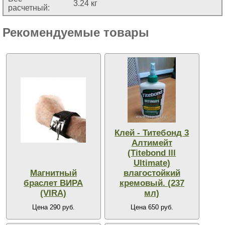
3.24 кг
расчетный:
Рекомендуемые товары
Клей - Титебонд 3
Алтимейт
(Titebond lll
Ultimate)
Магнитный
влагостойкий
браслет ВИРА
кремовый. (237
(VIRA)
мл)
Цена 290 руб.
Цена 650 руб.