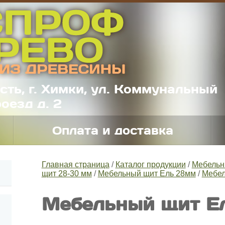
сть, г. Химки, ул. Коммунальный
оезд д. 2
Оплата и доставка
Главная страница
/
Каталог продукции
/
Мебельн
щит 28-30 мм
/
Мебельный щит Ель 28мм
/
Мебел
Мебельный щит Е