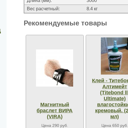
Длина (мм):
3000
Вес расчетный:
8.4 кг
Рекомендуемые товары
д
Клей - Титебо
Алтимейт
(Titebond ll
Ultimate)
Магнитный
влагостойк
браслет ВИРА
кремовый. (
(VIRA)
мл)
Цена 290 руб.
Цена 650 руб.