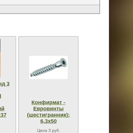
нд 3
l
Конфирмат -
ий
Евровинты
237
(шестигранник):
6,3х50
Цена 3 руб.