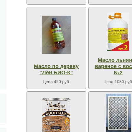
Масло льня
Масло по дереву
вареное с во
"Лён БИО-К"
№2
Цена 490 руб.
Цена 1050 руб