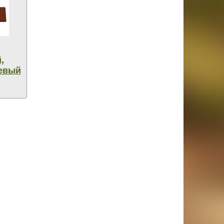
,
евый