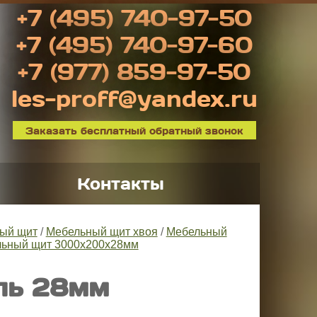
+7 (495) 740-97-50
+7 (495) 740-97-60
+7 (977) 859-97-50
les-proff@yandex.ru
Заказать бесплатный обратный звонок
Контакты
ый щит
/
Мебельный щит хвоя
/
Мебельный
ьный щит 3000x200х28мм
ль 28мм