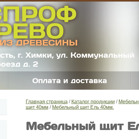
сть, г. Химки, ул. Коммунальный
оезд д. 2
Оплата и доставка
Главная страница
/
Каталог продукции
/
Мебельн
щит 40мм
/
Мебельный щит Ель 40мм.
Мебельный щит Е