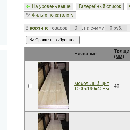
На уровень выше
Галерейный список
Фильтр по каталогу
В
корзине
товаров:
0
, на сумму
0 руб.
Сравнить выбранное
Толщи
Название
(мм)
Мебельный щит
40
1000x190x40мм