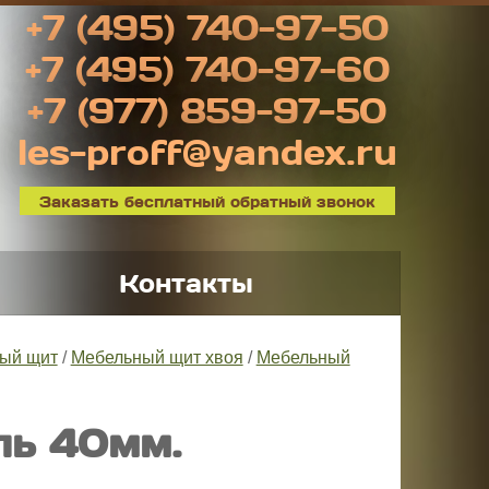
+7 (495) 740-97-50
+7 (495) 740-97-60
+7 (977) 859-97-50
les-proff@yandex.ru
Заказать бесплатный обратный звонок
Контакты
ый щит
/
Мебельный щит хвоя
/
Мебельный
ль 40мм.