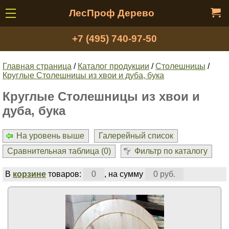
ЛесПроф Дерево
+7 (495) 740-97-50
Главная страница
/
Каталог продукции
/
Столешницы
/
Круглые Столешницы из хвои и дуба, бука
Круглые Столешницы из хвои и
дуба, бука
На уровень выше
Галерейный список
Сравнительная таблица (
0
)
Фильтр по каталогу
В
корзине
товаров:
0
, на сумму
0 руб.