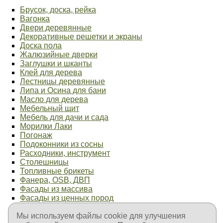
Брусок, доска, рейка
Вагонка
Двери деревянные
Декоративные решетки и экраны
Доска пола
Жалюзийные дверки
Заглушки и шканты
Клей для дерева
Лестницы деревянные
Липа и Осина для бани
Масло для дерева
Мебельный щит
Мебель для дачи и сада
Морилки Лаки
Погонаж
Подоконники из сосны
Расходники, инструмент
Столешницы
Топливные брикеты
Фанера, OSB, ДВП
Фасады из массива
Фасады из ценных пород
Фурнитура мебельная
Элементы лестниц
Мы используем файлы cookie для улучшения