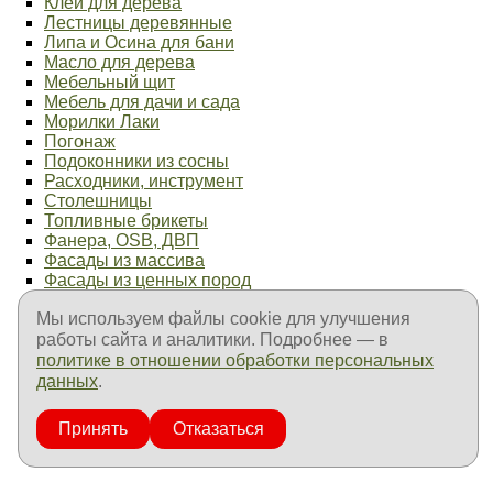
Клей для дерева
Лестницы деревянные
Липа и Осина для бани
Масло для дерева
Мебельный щит
Мебель для дачи и сада
Морилки Лаки
Погонаж
Подоконники из сосны
Расходники, инструмент
Столешницы
Топливные брикеты
Фанера, OSB, ДВП
Фасады из массива
Фасады из ценных пород
Фурнитура мебельная
Мы используем файлы cookie для улучшения
Элементы лестниц
работы сайта и аналитики. Подробнее — в
Продукция ТехноНиколь
Продукция Пенетрон
политике в отношении обработки персональных
Продукция Goodhim
данных
.
Продукция Fachman
Продукция Изолон
Принять
Отказаться
Оплата и доставка
Контакты