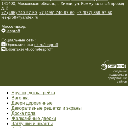
141400, Московская область, г. Химки, ул. Коммунальный проезд
д. 2
+7 (495) 740-97-50
,
+7 (495) 740-97-60
,
+7 (977) 859-97-50
les-proff@yandex.ru
Мессенджер:
lesproff
Социальные сети:
Одноклассники
ok.ru/lesproff
ВКонтакте
vk.com/lesproff
создание
поддержка и
продвижение
сайтов
Брусок, доска, рейка
Вагонка
Двери деревянные
Декоративные решетки и экраны
Доска пола
Жалюзийные дверки
Заглушки и шканты