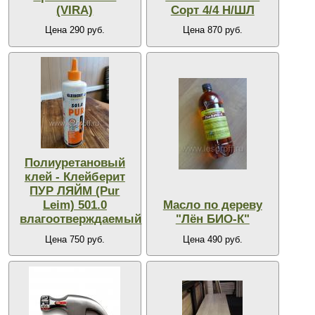
(VIRA)
Сорт 4/4 Н/ШЛ
Цена 290 руб.
Цена 870 руб.
Полиуретановый
клей - Клейберит
ПУР ЛЯЙМ (Pur
Leim) 501.0
Масло по дереву
влагоотверждаемый
"Лён БИО-К"
Цена 750 руб.
Цена 490 руб.