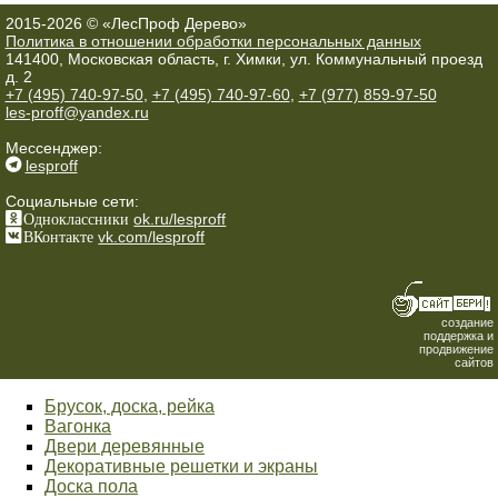
2015-2026 © «ЛесПроф Дерево»
Политика в отношении обработки персональных данных
141400, Московская область, г. Химки, ул. Коммунальный проезд
д. 2
+7 (495) 740-97-50
,
+7 (495) 740-97-60
,
+7 (977) 859-97-50
les-proff@yandex.ru
Мессенджер:
lesproff
Социальные сети:
Одноклассники
ok.ru/lesproff
ВКонтакте
vk.com/lesproff
создание
поддержка и
продвижение
сайтов
Брусок, доска, рейка
Вагонка
Двери деревянные
Декоративные решетки и экраны
Доска пола