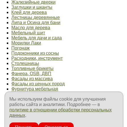
Жалюзийные дверки
Заглушки и шканты
Клей для дерева
Лестницы деревянные
Липа и Осина для бани
Масло для дерева
Мебельный щит
Мебель для дачи и сада
Морилки Лаки
Погонаж
Подоконники из сосны
Расходники, инструмент
Столешницы
Топливные брикеты
Фанера, OSB, ДВП
Фасады из массива
Фасады из ценных пород
Фурнитура мебельная
Элементы лестниц
Мы используем файлы cookie для улучшения
Продукция ТехноНиколь
Продукция Пенетрон
работы сайта и аналитики. Подробнее — в
Продукция Goodhim
политике в отношении обработки персональных
Продукция Fachman
данных
.
Продукция Изолон
Оплата и доставка