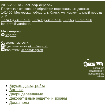
2015-2026 © «ЛесПроф Дерево»
Политика в отношении обработки персональных данных
141400, Московская область, г. Химки, ул. Коммунальный проезд
д. 2
+7 (495) 740-97-50
,
+7 (495) 740-97-60
,
+7 (977) 859-97-50
les-proff@yandex.ru
Мессенджер:
lesproff
Социальные сети:
Одноклассники
ok.ru/lesproff
ВКонтакте
vk.com/lesproff
создание
поддержка и
продвижение
сайтов
Брусок, доска, рейка
Вагонка
Двери деревянные
Декоративные решетки и экраны
Доска пола