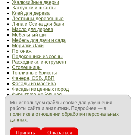
Жалюзийные дверки
Заглушки и шканты
Клей для дерева
Лестницы деревянные
Липа и Осина для бани
Масло для дерева
Мебельный щит
Мебель для дачи и сада
Морилки Лаки
Погонаж
Подоконники из сосны
Расходники, инструмент
Столешницы
Топливные брикеты
Фанера, OSB, ДВП
Фасады из массива
Фасады из ценных пород
Фурнитура мебельная
Элементы лестниц
Мы используем файлы cookie для улучшения
Продукция ТехноНиколь
работы сайта и аналитики. Подробнее — в
Продукция Пенетрон
политике в отношении обработки персональных
Продукция Goodhim
данных
.
Продукция Fachman
Продукция Изолон
Оплата и доставка
Принять
Отказаться