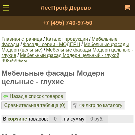
ЛесПроф Дерево
+7 (495) 740-97-50
Главная страница
/
Каталог продукции
/
Мебельные
Фасады
/
Фасады серии - МОДЕРН
/
Мебельные фасады
Модерн (цельные)
/
Мебельные фасады Модерн цельные -
глухие
/
Мебельный фасад Модерн цельный - глухой
998x596мм
Мебельные фасады Модерн
цельные - глухие
Назад в список товаров
Сравнительная таблица (
0
)
Фильтр по каталогу
В
корзине
товаров:
0
, на сумму
0 руб.