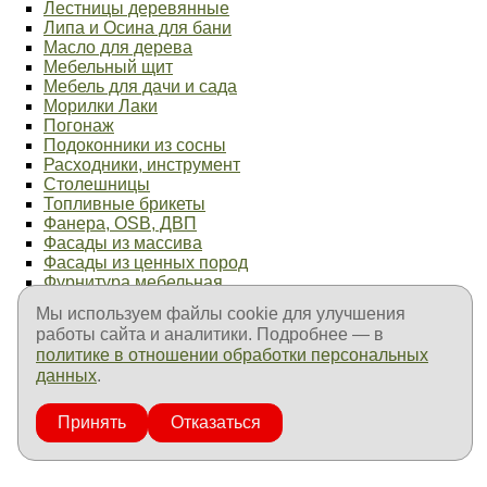
Лестницы деревянные
Липа и Осина для бани
Масло для дерева
Мебельный щит
Мебель для дачи и сада
Морилки Лаки
Погонаж
Подоконники из сосны
Расходники, инструмент
Столешницы
Топливные брикеты
Фанера, OSB, ДВП
Фасады из массива
Фасады из ценных пород
Фурнитура мебельная
Элементы лестниц
Мы используем файлы cookie для улучшения
Продукция ТехноНиколь
работы сайта и аналитики. Подробнее — в
Продукция Пенетрон
политике в отношении обработки персональных
Продукция Goodhim
данных
.
Продукция Fachman
Продукция Изолон
Оплата и доставка
Принять
Отказаться
Контакты