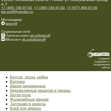
д. 2
+7 (495) 740-97-50
,
+7 (495) 740-97-60
,
+7 (977) 859-97-50
les-proff@yandex.ru
Мессенджер:
lesproff
Социальные сети:
Одноклассники
ok.ru/lesproff
ВКонтакте
vk.com/lesproff
создание
поддержка и
продвижение
сайтов
Брусок, доска, рейка
Вагонка
Двери деревянные
Декоративные решетки и экраны
Доска пола
Жалюзийные дверки
Заглушки и шканты
Клей для дерева