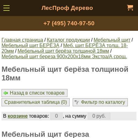
ЛесПроф Дерево
+7 (495) 740-97-50
Главная страница
/
Каталог продукции
/
Мебельный щит
/
Мебельный щит БЕРЁЗА
/
Меб. щит БЕРЁЗА толщ. 18-
20мм
/
Мебельный щит берёза толщиной 18мм
/
Мебельный щит береза 900х200х18мм Экстра/А срощ.
Мебельный щит берёза толщиной
18мм
Назад в список товаров
Сравнительная таблица (
0
)
Фильтр по каталогу
В
корзине
товаров:
0
, на сумму
0 руб.
Мебельный щит береза