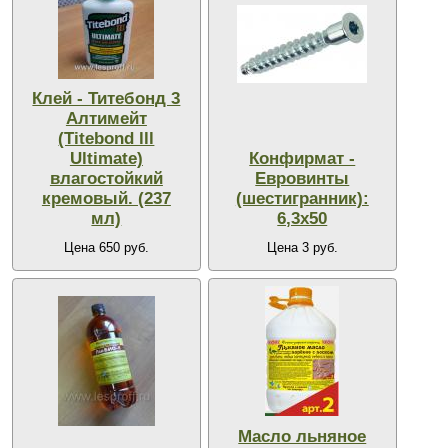
Клей - Титебонд 3
Алтимейт
(Titebond lll
Ultimate)
Конфирмат -
влагостойкий
Евровинты
кремовый. (237
(шестигранник):
мл)
6,3х50
Цена 650 руб.
Цена 3 руб.
Масло льняное