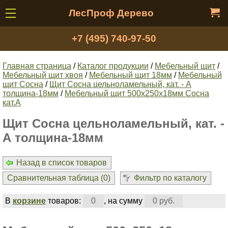
ЛесПроф Дерево
+7 (495) 740-97-50
Главная страница
/
Каталог продукции
/
Мебельный щит
/
Мебельный щит хвоя
/
Мебельный щит 18мм
/
Мебельный
щит Сосна
/
Щит Сосна цельноламельный, кат. - А
толщина-18мм
/
Мебельный щит 500х250х18мм Сосна
кат.А
Щит Сосна цельноламельный, кат. -
А толщина-18мм
Назад в список товаров
Сравнительная таблица (
0
)
Фильтр по каталогу
В
корзине
товаров:
0
, на сумму
0 руб.