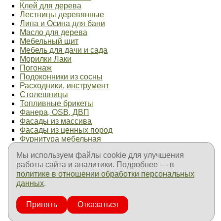
Клей для дерева
Лестницы деревянные
Липа и Осина для бани
Масло для дерева
Мебельный щит
Мебель для дачи и сада
Морилки Лаки
Погонаж
Подоконники из сосны
Расходники, инструмент
Столешницы
Топливные брикеты
Фанера, OSB, ДВП
Фасады из массива
Фасады из ценных пород
Фурнитура мебельная
Элементы лестниц
Мы используем файлы cookie для улучшения
Продукция ТехноНиколь
работы сайта и аналитики. Подробнее — в
Продукция Пенетрон
политике в отношении обработки персональных
Продукция Goodhim
данных
.
Продукция Fachman
Продукция Изолон
Оплата и доставка
Принять
Отказаться
Контакты