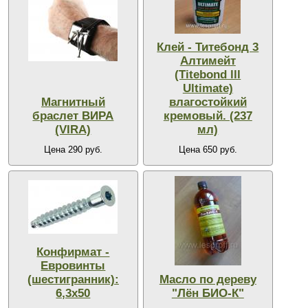
Клей - Титебонд 3
Алтимейт
(Titebond lll
Ultimate)
Магнитный
влагостойкий
браслет ВИРА
кремовый. (237
(VIRA)
мл)
Цена 290 руб.
Цена 650 руб.
Конфирмат -
Евровинты
(шестигранник):
Масло по дереву
6,3х50
"Лён БИО-К"