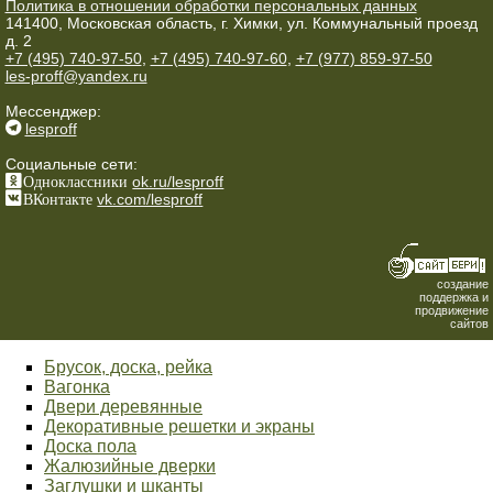
Политика в отношении обработки персональных данных
141400, Московская область, г. Химки, ул. Коммунальный проезд
д. 2
+7 (495) 740-97-50
,
+7 (495) 740-97-60
,
+7 (977) 859-97-50
les-proff@yandex.ru
Мессенджер:
lesproff
Социальные сети:
Одноклассники
ok.ru/lesproff
ВКонтакте
vk.com/lesproff
создание
поддержка и
продвижение
сайтов
Брусок, доска, рейка
Вагонка
Двери деревянные
Декоративные решетки и экраны
Доска пола
Жалюзийные дверки
Заглушки и шканты