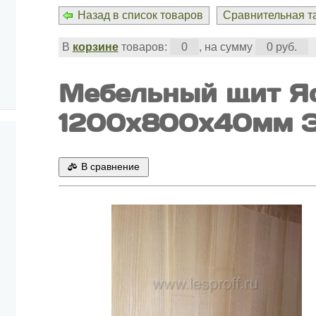
Назад в список товаров
Сравнительная та
В
корзине
товаров:
0
, на сумму
0 руб.
Мебельный щит Я
1200х800х40мм Э
В сравнение