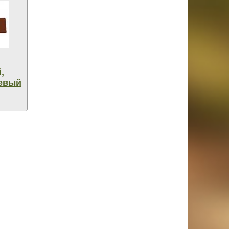
,
евый