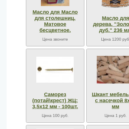
Масло для Масло
для столешниц.
Масло дл
Матовое
дерева. "Зол
бесцветное.
дуб." 236 м
Цена звоните
Цена 1200 руб
Саморез
Шкант мебел
(потай\крест) ЖЦ:
с насечкой 8
3,5х12 мм - 100шт.
мм
Цена 100 руб.
Цена 1 руб.