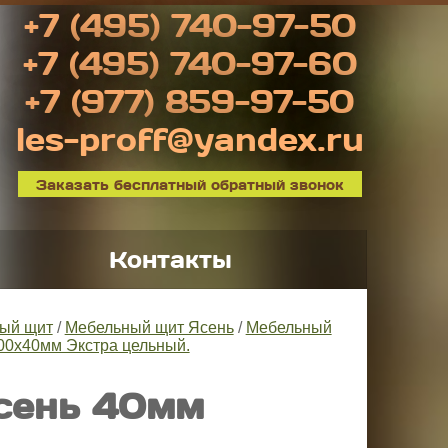
+7 (495) 740-97-50
+7 (495) 740-97-60
+7 (977) 859-97-50
les-proff@yandex.ru
Заказать бесплатный обратный звонок
Контакты
ый щит
/
Мебельный щит Ясень
/
Мебельный
00х40мм Экстра цельный.
сень 40мм