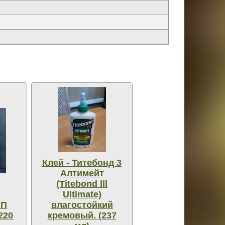
Клей - Титебонд 3
Алтимейт
(Titebond lll
Ultimate)
ВП
влагостойкий
220
кремовый. (237