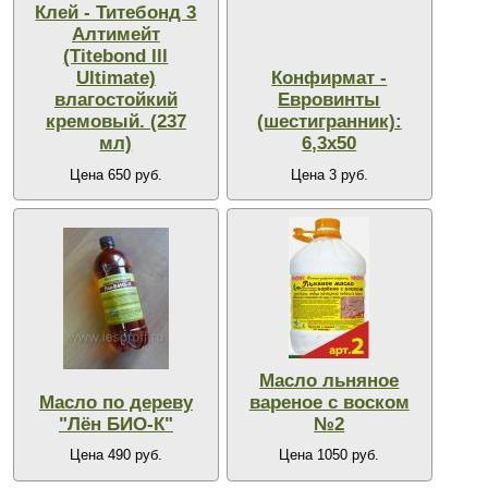
Клей - Титебонд 3
Алтимейт
(Titebond lll
Ultimate)
Конфирмат -
влагостойкий
Евровинты
кремовый. (237
(шестигранник):
мл)
6,3х50
Цена 650 руб.
Цена 3 руб.
Масло льняное
Масло по дереву
вареное с воском
"Лён БИО-К"
№2
Цена 490 руб.
Цена 1050 руб.