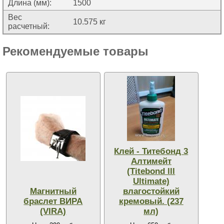
Длина (мм):
1500
Вес
10.575 кг
расчетный:
Рекомендуемые товары
Клей - Титебонд 3
Алтимейт
(Titebond lll
Ultimate)
Магнитный
влагостойкий
браслет ВИРА
кремовый. (237
(VIRA)
мл)