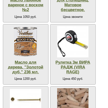
Масло льняное
для столешниц.
вареное с воском
Матовое
№2
бесцветное.
Цена 1050 руб.
Цена звоните
Масло для
Рулетка 3м ВИРА
дерева. "Золотой
РАДЖ (VIRA
дуб." 236 мл.
RAGE)
Цена 1200 руб.
Цена 450 руб.