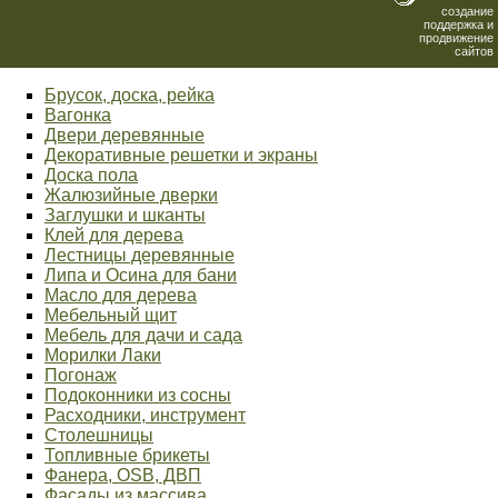
создание
поддержка и
продвижение
сайтов
Брусок, доска, рейка
Вагонка
Двери деревянные
Декоративные решетки и экраны
Доска пола
Жалюзийные дверки
Заглушки и шканты
Клей для дерева
Лестницы деревянные
Липа и Осина для бани
Масло для дерева
Мебельный щит
Мебель для дачи и сада
Морилки Лаки
Погонаж
Подоконники из сосны
Расходники, инструмент
Столешницы
Топливные брикеты
Фанера, OSB, ДВП
Фасады из массива