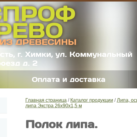
сть, г. Химки, ул. Коммунальный
оезд д. 2
Оплата и доставка
Главная страница
/
Каталог продукции
/
Липа, ос
липа Экстра 26х90х1,5 м
Полок липа.