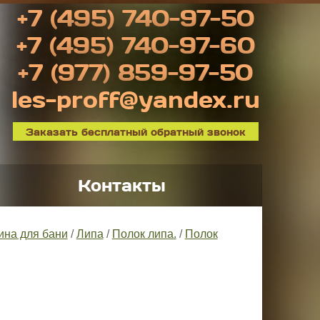
+7 (495) 740-97-50
+7 (495) 740-97-60
+7 (977) 859-97-50
les-proff@yandex.ru
Заказать бесплатный обратный звонок
Контакты
ина для бани
/
Липа
/
Полок липа.
/
Полок