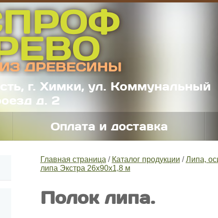
сть, г. Химки, ул. Коммунальный
оезд д. 2
Оплата и доставка
Главная страница
/
Каталог продукции
/
Липа, ос
липа Экстра 26х90х1,8 м
Полок липа.