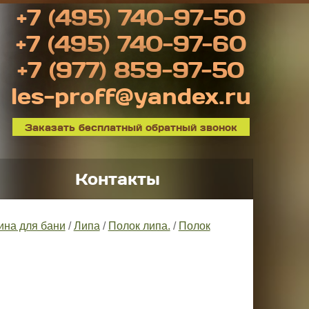
+7 (495) 740-97-50
+7 (495) 740-97-60
+7 (977) 859-97-50
les-proff@yandex.ru
Заказать бесплатный обратный звонок
Контакты
ина для бани
/
Липа
/
Полок липа.
/
Полок