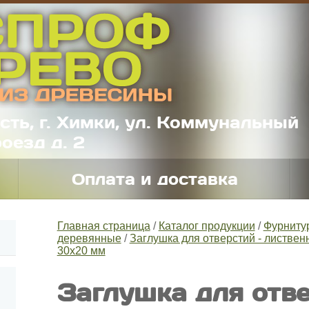
сть, г. Химки, ул. Коммунальный
оезд д. 2
Оплата и доставка
Главная страница
/
Каталог продукции
/
Фурниту
деревянные
/
Заглушка для отверстий - листвен
30х20 мм
Заглушка для отве