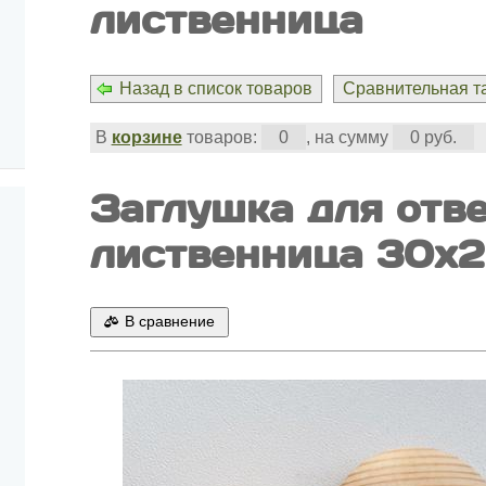
лиственница
Назад в список товаров
Сравнительная та
В
корзине
товаров:
0
, на сумму
0 руб.
Заглушка для отв
лиственница 30х
В сравнение