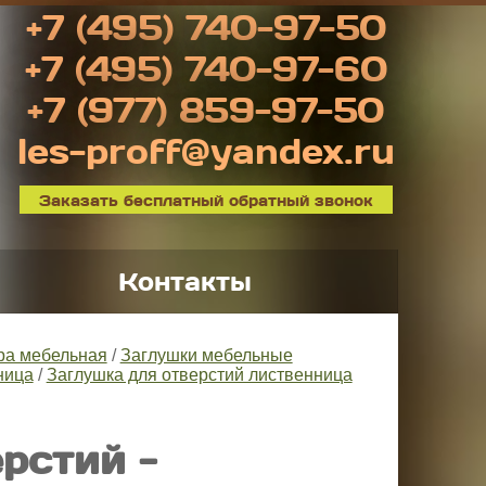
+7 (495) 740-97-50
+7 (495) 740-97-60
+7 (977) 859-97-50
les-proff@yandex.ru
Заказать бесплатный обратный звонок
Контакты
ра мебельная
/
Заглушки мебельные
ница
/
Заглушка для отверстий лиственница
рстий -