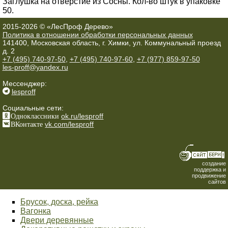
Заглушка на отверстие из Сосны. Кол-во штук в упаковке
50.
2015-2026 © «ЛесПроф Дерево»
Политика в отношении обработки персональных данных
141400, Московская область, г. Химки, ул. Коммунальный проезд
д. 2
+7 (495) 740-97-50
,
+7 (495) 740-97-60
,
+7 (977) 859-97-50
les-proff@yandex.ru
Мессенджер:
lesproff
Социальные сети:
Одноклассники
ok.ru/lesproff
ВКонтакте
vk.com/lesproff
создание
поддержка и
продвижение
сайтов
Брусок, доска, рейка
Вагонка
Двери деревянные