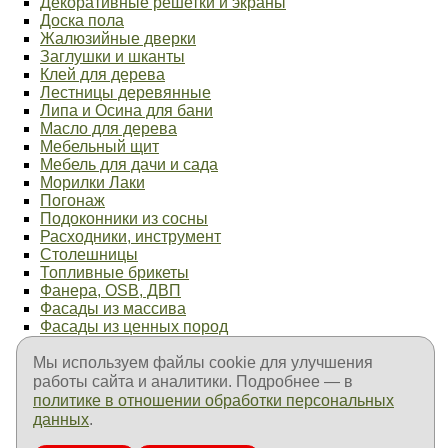
Декоративные решетки и экраны
Доска пола
Жалюзийные дверки
Заглушки и шканты
Клей для дерева
Лестницы деревянные
Липа и Осина для бани
Масло для дерева
Мебельный щит
Мебель для дачи и сада
Морилки Лаки
Погонаж
Подоконники из сосны
Расходники, инструмент
Столешницы
Топливные брикеты
Фанера, OSB, ДВП
Фасады из массива
Фасады из ценных пород
Фурнитура мебельная
Мы используем файлы cookie для улучшения
Элементы лестниц
Продукция ТехноНиколь
работы сайта и аналитики. Подробнее — в
Продукция Пенетрон
политике в отношении обработки персональных
Продукция Goodhim
данных
.
Продукция Fachman